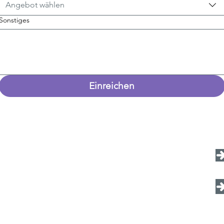
Angebot wählen
Sonstiges
Einreichen
Öffnungszeiten
F
Freitags 15:00 - 18:00 Uhr
W
Während der Kurszeiten
Nach Absprache