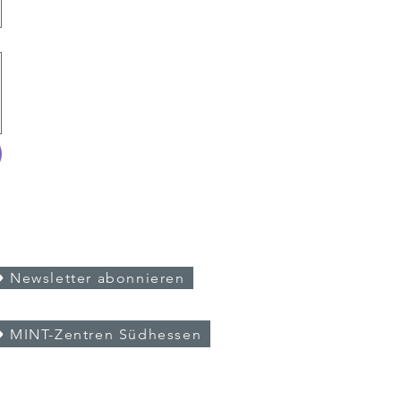
olgt Uns
Newsletter abonnieren
eitere Links
MINT-Zentren Südhessen