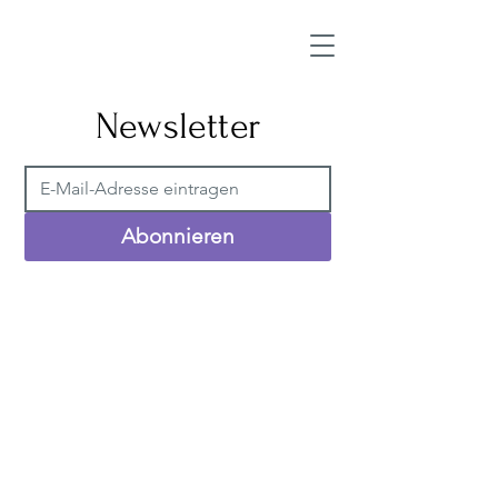
Newsletter
Abonnieren
Kontakt
MINT-Zentrum Darmstadt e.V.
Goethestraße 50
64285 Darmstadt
Telefon 06151/3926605
kontakt@mint-zentrum-darmstadt.de